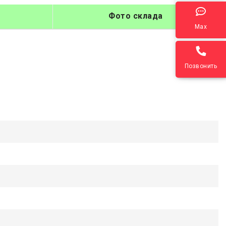
Фото склада
Max
Позвонить