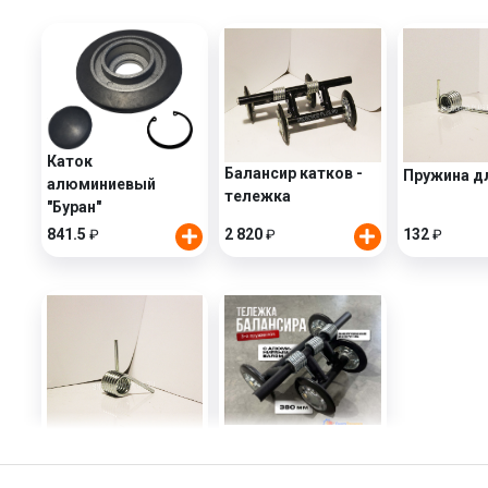
Каток
Балансир катков -
Пружина д
алюминиевый
тележка
"Буран"
841.5
2 820
132
₽
₽
₽
Тележка
Пружина короткая
трехпружинная
132
3 400
₽
₽