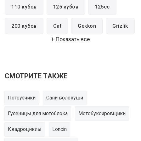
110 кубов
125 кубов
125cc
200 кубов
Cat
Gekkon
Grizlik
+ Показать все
Grizlik 125
Grizlik 200
Grizlik 7
Mini
Raptor
Raptor Lux
Rex
СМОТРИТЕ ТАКЖЕ
Бензиновые
Взрослые
Гризлик
Погрузчики
Сани волокуши
Детские
Подростковые
Раптор
Гусеницы для мотоблока
Мотобуксировщики
Электрические
Квадроциклы
Loncin