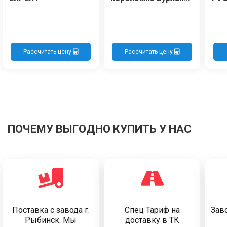
Кадьяк (НОВЫЕ
колеса)
Рассчитать цену
Рассчитать цену
ПОЧЕМУ ВЫГОДНО КУПИТЬ У НАС
Поставка c завода г.
Спец Тариф на
Заво
Рыбинск. Мы
доставку в ТК