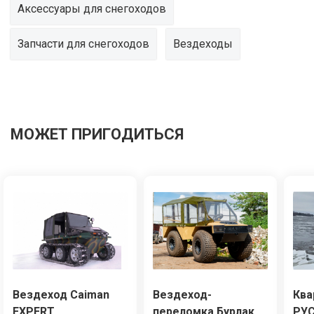
Аксессуары для снегоходов
Запчасти для снегоходов
Вездеходы
МОЖЕТ ПРИГОДИТЬСЯ
Вездеход Caiman
Вездеход-
Ква
EXPERT
переломка Бурлак
РУ