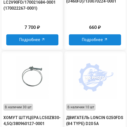
(D460FD)/130070224-0001
LC2V90FD/170021684-0001
(170022267-0001)
7 700
₽
660
₽
Подробнее
Подробнее
В наличии 30 шт
В наличии 10 шт
ХОМУТ ШТУЦЕРА LC50ZB30-
ДВИГАТЕЛЬ LONCIN G250FDS
4,5Q/380960127-0001
(B4 TYPE) D20 5A