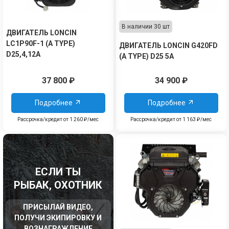
В наличии 30 шт
ДВИГАТЕЛЬ LONCIN
LC1P90F-1 (A TYPE)
ДВИГАТЕЛЬ LONCIN G420FD
D25,4,12А
(A TYPE) D25 5A
37 800
₽
34 900
₽
Подробнее
Подробнее
Рассрочка/кредит от 1 260 ₽/мес
Рассрочка/кредит от 1 163 ₽/мес
ЕСЛИ ТЫ
РЫБАК, ОХОТНИК
ПРИСЫЛАЙ ВИДЕО,
ПОЛУЧИ ЭКИПИРОВКУ И
ВОЗНАГРАЖДЕНИЕ