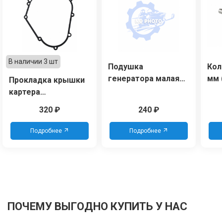
В наличии 3 шт
Подушка
Кол
генератора малая
мм 
Прокладка крышки
НТ8000ЕВ/1.03.08.07.0033
typ
картера
000
LC196FD/110830061-
320
₽
240
₽
0001
Подробнее
Подробнее
ПОЧЕМУ ВЫГОДНО КУПИТЬ У НАС