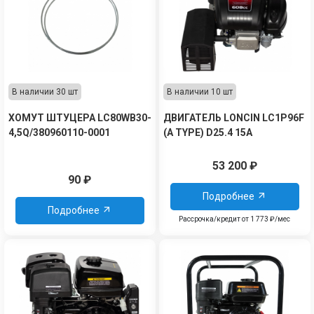
В наличии 30 шт
В наличии 10 шт
ХОМУТ ШТУЦЕРА LC80WB30-
ДВИГАТЕЛЬ LONCIN LC1P96F
4,5Q/380960110-0001
(A TYPE) D25.4 15А
53 200
₽
90
₽
Подробнее
Подробнее
Рассрочка/кредит от 1 773 ₽/мес