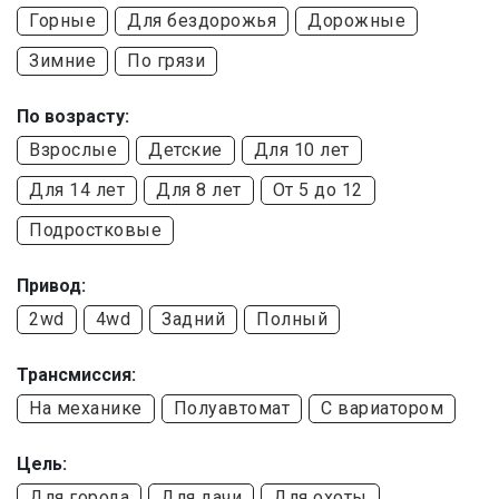
Горные
Для бездорожья
Дорожные
Зимние
По грязи
По возрасту:
Взрослые
Детские
Для 10 лет
Для 14 лет
Для 8 лет
От 5 до 12
Подростковые
Привод:
2wd
4wd
Задний
Полный
Трансмиссия:
На механике
Полуавтомат
С вариатором
Цель:
Для города
Для дачи
Для охоты