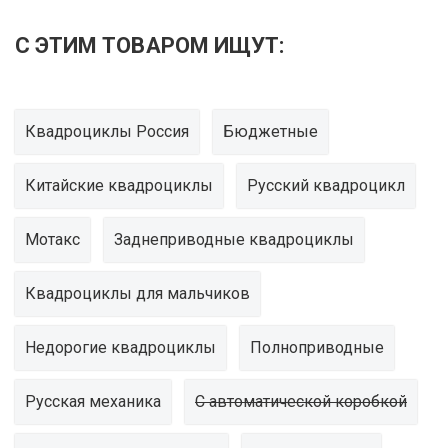
Для охоты и рыбалки
Для чистки снега
С ЭТИМ ТОВАРОМ ИЩУТ:
Квадроциклы 200
Квадроциклы 500
Квадроциклы 800
Легкие
Мини
Квадроциклы Россия
Бюджетные
Китайские квадроциклы
Русский квадроцикл
Мощные
На бензине
Новые
Мотакс
Заднеприводные квадроциклы
Россия
Русская Механика
Квадроциклы для мальчиков
Шоссейные
Электро
Недорогие квадроциклы
Полноприводные
Русская механика
С автоматической коробкой