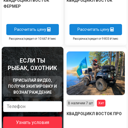
КВАДРОЦИКЛ ВОСТОК
КВАДРОЦИКЛ ВОСТОК
ФЕРМЕР
Рассчитать цену
Рассчитать цену
Рассрочка/кредит от 10 667 ₽/мес
Рассрочка/кредит от 9 833 ₽/мес
ЕСЛИ ТЫ
РЫБАК, ОХОТНИК
ПРИСЫЛАЙ ВИДЕО,
ПОЛУЧИ ЭКИПИРОВКУ И
ВОЗНАГРАЖДЕНИЕ
В наличии 7 шт
Хит
КВАДРОЦИКЛ ВОСТОК ПРО
Узнать условия