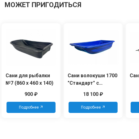
МОЖЕТ ПРИГОДИТЬСЯ
Сани для рыбалки
Сани волокуши 1700
Сан
№7 (860 х 460 х 140)
"Стандарт" с
накладками (синий)
900
₽
18 100
₽
Подробнее
Подробнее