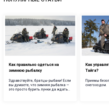
Как правильно одеться на
Как управл
зимнюю рыбалку
Тайга
Здравствуйте, братцы-рыбаки! Если
Приемы безо
вы думаете, что зимняя рыбалка —
снегоходом.
это просто бурить лунки да ждать
поклёвки, то вы, конечно, правы. Но
чтобы рыбалка прошла без
обморожений — нужна правильная
экипировка.