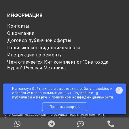
ИНФОРМАЦИЯ
Контакты
О компании
Договор публичной оферты
Политика конфиденциальности
Инструкции по ремонту
Чем отличается Кит комплект от "Снегохода
Буран" Русская Механика
Используя Сайт, вы соглашаетесь на работу с cookies и
обработку персональных данных. Подробнее -
в
публичной оферте
и
политикой конфиденциальности
.
Принять и закрыть
© 2025 ОБЩЕСТВО С ОГРАНИЧЕННОЙ ОТВЕТСТВЕННОСТЬЮ
"СНЕГОТЕХНИКА"
Снегоходы, квадроциклы, погрузчики | Тел: 8 (980) 656-19-18
Юридический адрес: Россия, ул. Радищева, д 105, кв 60, г Рыбинск,
Рыбинский р-н, Ярославская область, 152907
Данный сайт не является публичной офертой. Цены на товары