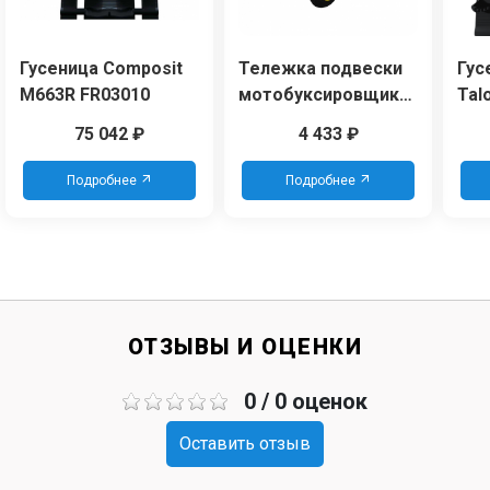
Гусеница Composit
Тележка подвески
Гус
M663R FR03010
мотобуксировщика,
Tal
усиленный каток,
[15
75 042
₽
4 433
₽
усиленная пружина
76
8 мм, гусеница
Подробнее
Подробнее
500мм (510)
ОТЗЫВЫ И ОЦЕНКИ
0 / 0 оценок
Оставить отзыв