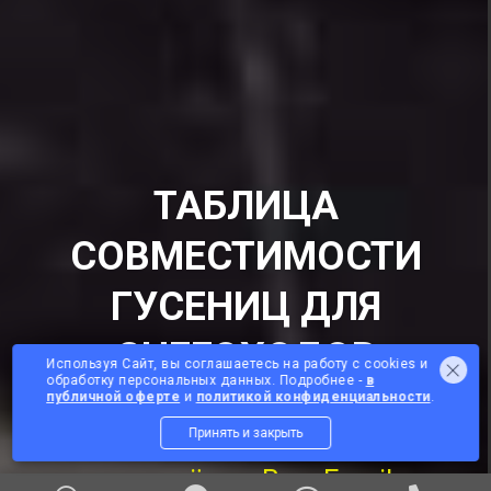
ТАБЛИЦА
СОВМЕСТИМОСТИ
ГУСЕНИЦ ДЛЯ
СНЕГОХОДОВ
Используя Сайт, вы соглашаетесь на работу с cookies и
обработку персональных данных. Подробнее -
в
публичной оферте
и
политикой конфиденциальности
.
PDF файл откроется в новом окне
Принять и закрыть
и придёт на Ваш Email