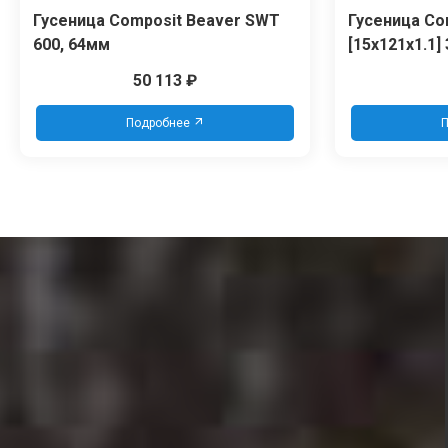
Гусеница Сomposit Beaver SWT
Гусеница Co
600, 64мм
[15x121x1.1]
50 113
₽
Подробнее
П