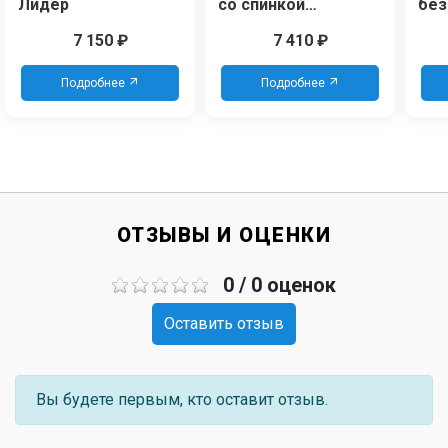
Лидер
со спинкой
без
110101710
7 150
₽
7 410
₽
Подробнее
Подробнее
ОТЗЫВЫ И ОЦЕНКИ
0 / 0 оценок
Оставить отзыв
Вы будете первым, кто оставит отзыв.