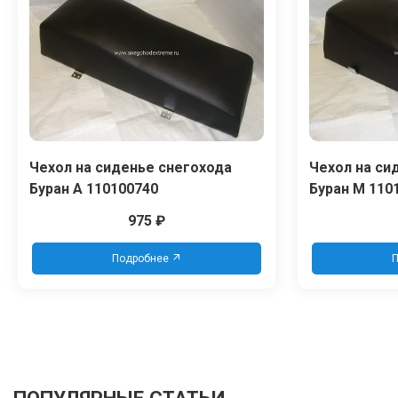
Чехол на сиденье снегохода
Чехол на си
Буран А 110100740
Буран М 110
975
₽
Подробнее
П