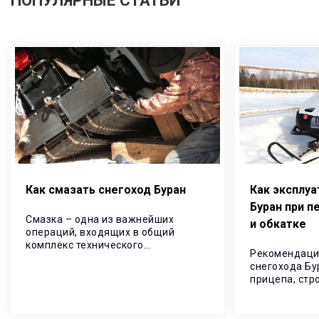
ПОПУЛЯРНЫЕ СТАТЬИ
Как смазать снегоход Буран
Как эксплуа
Буран при п
Смазка – одна из важнейших
и обкатке
операций, входящих в общий
комплекс технического
Рекомендаци
обслуживания, направленных на
снегохода Бу
снижение износов, продление
прицепа, стр
ресурса и повышение надежности
Выполнение 
снегохода.
предоставит 
долговечност