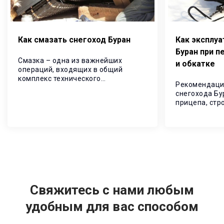
Как смазать снегоход Буран
Как эксплуа
Буран при п
Смазка – одна из важнейших
и обкатке
операций, входящих в общий
комплекс технического
Рекомендаци
обслуживания, направленных на
снегохода Бу
снижение износов, продление
прицепа, стр
ресурса и повышение надежности
Выполнение 
снегохода.
предоставит 
долговечност
эксплуатации
Свяжитесь с нами любым
удобным для вас способом