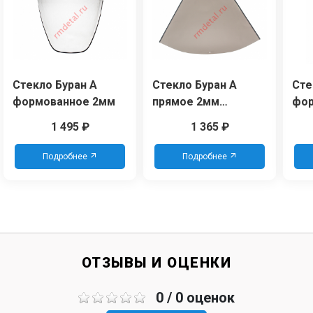
Стекло Буран А
Стекло Буран А
Сте
формованное 2мм
прямое 2мм
фор
(высота 63см)
тон
1 495
₽
1 365
₽
тонированное
Подробнее
Подробнее
ОТЗЫВЫ И ОЦЕНКИ
0 / 0 оценок