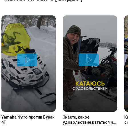
Yamaha Nytro против Буран
Знаете, какое
К
4Т
удовольствие кататься на
с
снегоходе