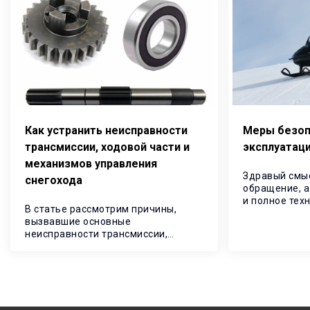
Как устранить неисправности
Меры безоп
трансмиссии, ходовой части и
эксплуатац
механизмов управления
Здравый смы
снегохода
обращение, а
и полное тех
В статье рассмотрим причины,
обслуживани
вызвавшие основные
залогом ВА
неисправности трансмиссии,
Пренебрежен
ходовой части и механизмов
безопасности
управления снегохода. Найдем
предупрежде
способы их устранения.
эксплуатации
Своевременное устранение
привести к с
неисправностей позволит
даже гибели 
исключить серьезные последствия