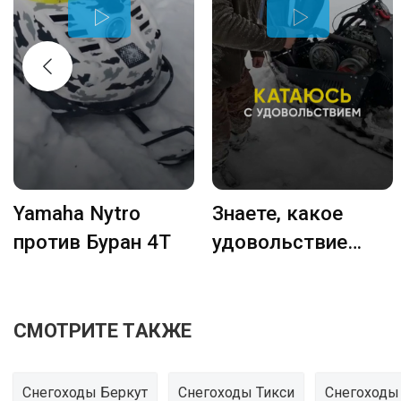
Yamaha Nytro
Знаете, какое
против Буран 4Т
удовольствие
кататься на
снегоходе
СМОТРИТЕ ТАКЖЕ
Снегоходы Беркут
Снегоходы Тикси
Снегоходы