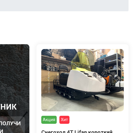
Ы
ТНИК
Акция
Хит
 ПОЛУЧИ
И
Снегоход 4Т Lifan короткий