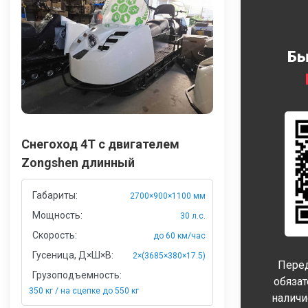
Бы
Снегоход 4Т с двигателем
Zongshen длинный
Габариты:
2700×900×1100 мм
Мощность:
30 л.с.
Скорость:
до 60 км/час
Гусеница, Д×Ш×В:
2×(3685×380×17.5)
Перед
Грузоподъемность:
обяза
350 кг / на сцепке до 550 кг
наличи