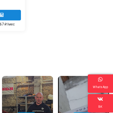
667 ₽/мес
WhatsApp
ВК