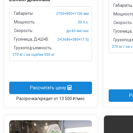
Габариты:
Габариты:
2700×900×1100 мм
Мощность
Мощность:
30 л.с.
Скорость:
Скорость:
до 60 км/час
Гусеница,
Гусеница, Д×Ш×В:
2×(3686×380×17.5)
Грузопод
270 кг / на 
Грузоподъемность:
270 кг / на сцепке 550 кг
Рассчитать цену
Р
Рассрочка/кредит от 13 500 ₽/мес