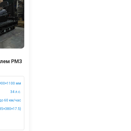
елем РМЗ
900×1100 мм
34 л.с.
до 60 км/час
85×380×17.5)