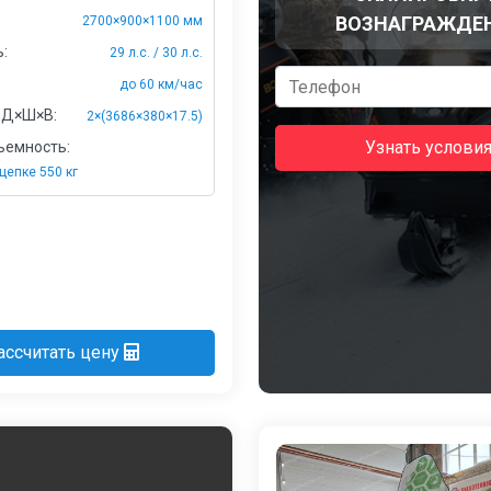
ВОЗНАГРАЖДЕ
2700×900×1100 мм
:
29 л.с. / 30 л.с.
до 60 км/час
 Д×Ш×В:
2×(3686×380×17.5)
Узнать услови
ъемность:
сцепке 550 кг
ассчитать цену