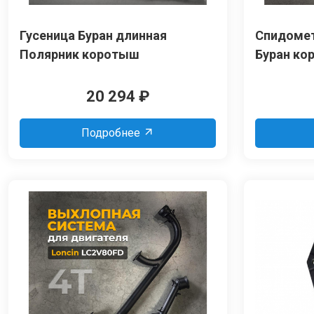
Гусеница Буран длинная
Спидомет
Полярник коротыш
Буран ко
20 294
₽
Подробнее