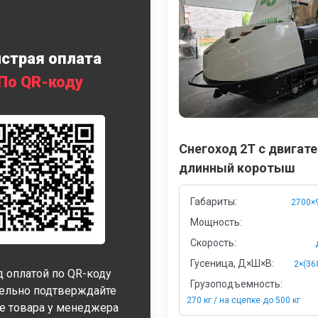
страя оплата
По QR-коду
Снегоход 2Т с двигат
длинный коротыш
Габариты:
2700×
Мощность:
Скорость:
Гусеница, Д×Ш×В:
2×(36
 оплатой по QR-коду
Грузоподъемность:
тельно подтверждайте
270 кг / на сцепке до 500 кг
е товара у менеджера