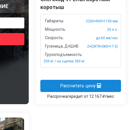
НИЕ
коротыш
Габариты:
2260×900×1100 мм
Мощность:
29 л.с.
Скорость:
до 60 км/час
я
Гусеница, Д×Ш×В:
2×(2878×380×17.5)
Грузоподъемность:
250 кг / на сцепке 300 кг
Рассчитать цену
Рассрочка/кредит от 12 167 ₽/мес