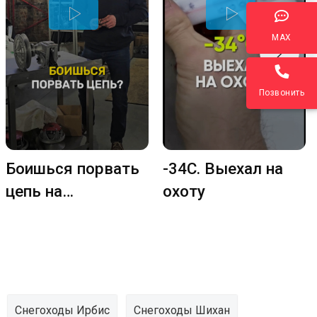
MАХ
Позвонить
Боишься порвать
-34C. Выехал на
цепь на
охоту
снегоходе
Снегоходы Ирбис
Снегоходы Шихан