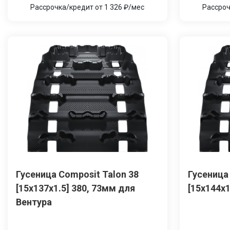
Рассрочка/кредит от 1 326 ₽/мес
Рассроч
Гусеница Сomposit Talon 38
Гусеница
[15x137x1.5] 380, 73мм для
[15x144x1
Вентура