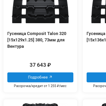
Гусеница Сomposit Talon 320
Гусеница
[15x129x1.25] 380, 73мм для
[15x136x1
Вентура
37 643
₽
Подробнее
Рассрочка/кредит от 1 255 ₽/мес
Рассроч