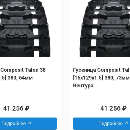
 Сomposit Talon 38
Гусеница Сomposit Tal
.5] 380, 64мм
[15x129x1.5] 380, 73м
Вентура
41 256
₽
41 256
₽
Подробнее
Подробнее