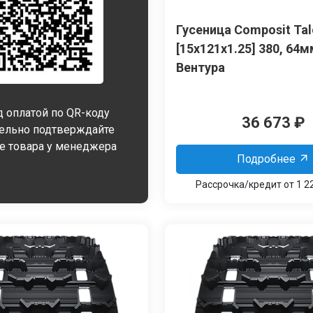
Гусеница Сomposit Tal
[15x121x1.25] 380, 64
Вентура
 оплатой по QR-коду
36 673
₽
тельно подтверждайте
е товара у менеджера
Подробнее
Рассрочка/кредит от 1 2