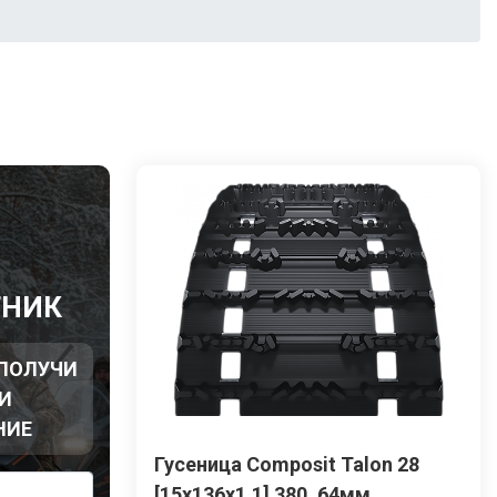
Ы
ТНИК
 ПОЛУЧИ
И
НИЕ
Гусеница Сomposit Talon 28
[15x136x1.1] 380, 64мм