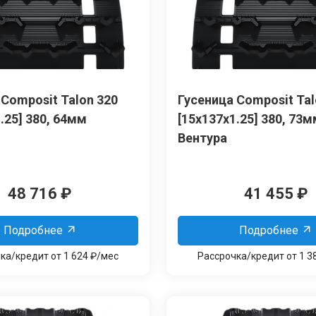
 Сomposit Talon 320
Гусеница Сomposit Tal
.25] 380, 64мм
[15x137x1.25] 380, 73
Вентура
48 716
₽
41 455
₽
Подробнее
Подробнее
ка/кредит от 1 624 ₽/мес
Рассрочка/кредит от 1 3