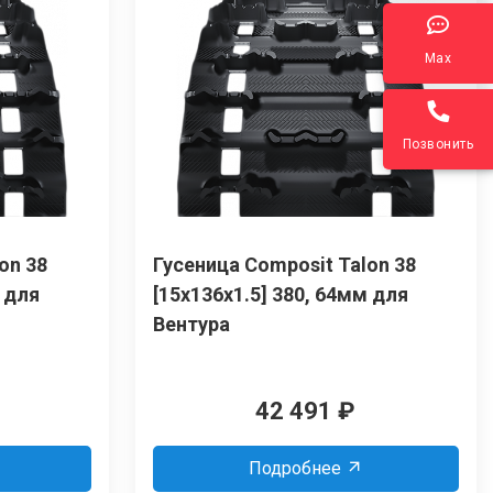
Max
Позвонить
on 38
Гусеница Сomposit Talon 38
м для
[15x136x1.5] 380, 64мм для
Вентура
42 491
₽
Подробнее