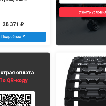
Узнать услови
28 371
₽
Подробнее
страя оплата
По QR-коду