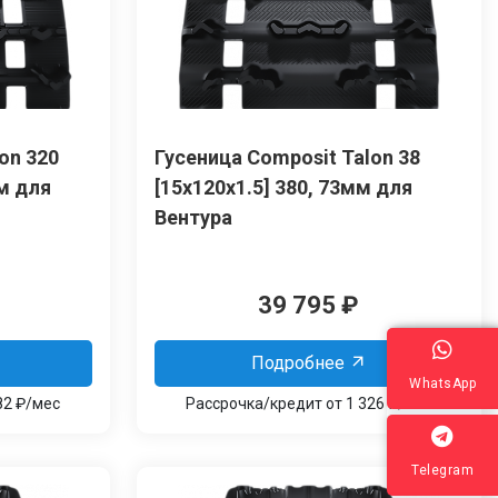
on 320
Гусеница Сomposit Talon 38
мм для
[15x120x1.5] 380, 73мм для
Вентура
39 795
₽
Подробнее
WhatsApp
82 ₽/мес
Рассрочка/кредит от 1 326 ₽/мес
Telegram