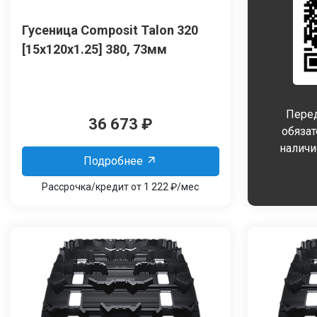
Гусеница Сomposit Talon 320
[15x120x1.25] 380, 73мм
Перед
36 673
₽
обяза
наличи
Подробнее
Рассрочка/кредит от 1 222 ₽/мес